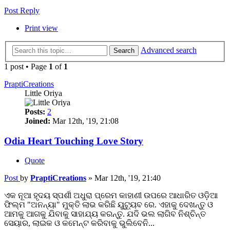
Post Reply
Print view
Advanced search
Search
1 post • Page
1
of
1
PraptiCreations
Little Oriya
Posts:
2
Joined:
Mar 12th, '19, 21:08
Odia Heart Touching Love Story
Quote
Post
by
PraptiCreations
»
Mar 12th, '19, 21:40
ଏକ ନୂଆ ହୃଦୟ ସ୍ପର୍ଶୀ ଅଧୁରା ପ୍ରେମ କାହାଣୀ ଉପରେ ଆଧାରିତ ଓଡ଼ିଆ
ଫିଲ୍ମ "ଅନନ୍ୟା" ମୁକ୍ତି ଲାଭ କରିଛି ୟୁଟ୍ୟୁବ ରେ. ଏହାକୁ ଦେଖନ୍ତୁ ଓ
ଆମକୁ ଆଗକୁ ଯିବାକୁ ସାହାଯ୍ୟ କରନ୍ତୁ. ଯଦି ଭଲ ଲାଗିବ ନିଶ୍ଚିନ୍ତ
ସେୟାର, ଲାଇକ ଓ କମେନ୍ଟ କରିବାକୁ ଭୁଲିବେନି...