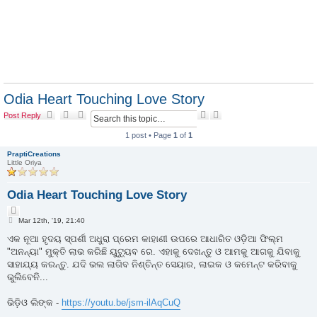
Odia Heart Touching Love Story
S
A
Post Reply
e
d
a
v
1 post • Page
1
of
1
r
a
c
n
PraptiCreations
Little Oriya
h
c
e
d
Odia Heart Touching Love Story
s
e
Q
a
P
u
Mar 12th, '19, 21:40
r
o
o
c
s
ଏକ ନୂଆ ହୃଦୟ ସ୍ପର୍ଶୀ ଅଧୁରା ପ୍ରେମ କାହାଣୀ ଉପରେ ଆଧାରିତ ଓଡ଼ିଆ ଫିଲ୍ମ
t
h
t
e
"ଅନନ୍ୟା" ମୁକ୍ତି ଲାଭ କରିଛି ୟୁଟ୍ୟୁବ ରେ. ଏହାକୁ ଦେଖନ୍ତୁ ଓ ଆମକୁ ଆଗକୁ ଯିବାକୁ
ସାହାଯ୍ୟ କରନ୍ତୁ. ଯଦି ଭଲ ଲାଗିବ ନିଶ୍ଚିନ୍ତ ସେୟାର, ଲାଇକ ଓ କମେନ୍ଟ କରିବାକୁ
ଭୁଲିବେନି...
ଭିଡ଼ିଓ ଲିଙ୍କ -
https://youtu.be/jsm-ilAqCuQ