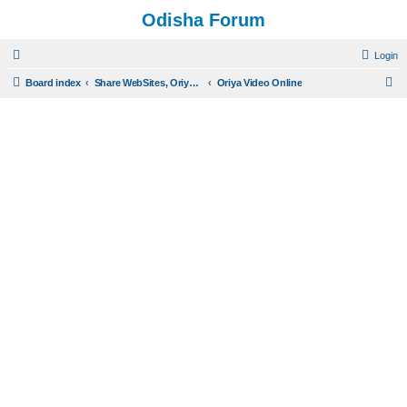
Odisha Forum
Login
S
Board index
Share WebSites, Oriya Video, Audio and Photo Albums
Oriya Video Online
e
a
r
c
h